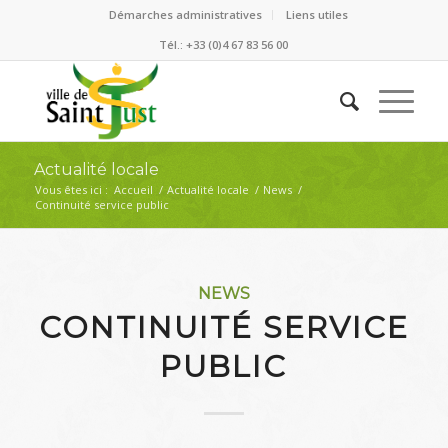
Démarches administratives
Liens utiles
Tél.: +33 (0)4 67 83 56 00
Actualité locale
Vous êtes ici :
Accueil
/
Actualité locale
/
News
/
Continuité service public
NEWS
CONTINUITÉ SERVICE
PUBLIC