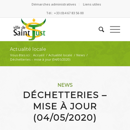
Démarches administratives
Liens utiles
Tél.: +33 (0)4 67 83 56 00
Actualité locale
Vous êtes ici :
Accueil
/
Actualité locale
/
News
/
Déchetteries – mise à jour (04/05/2020)
NEWS
DÉCHETTERIES –
MISE À JOUR
(04/05/2020)