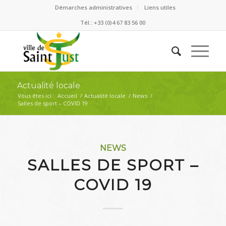
Démarches administratives
Liens utiles
Tél.: +33 (0)4 67 83 56 00
Actualité locale
Vous êtes ici :
Accueil
/
Actualité locale
/
News
/
Salles de sport – COVID 19
NEWS
SALLES DE SPORT –
COVID 19