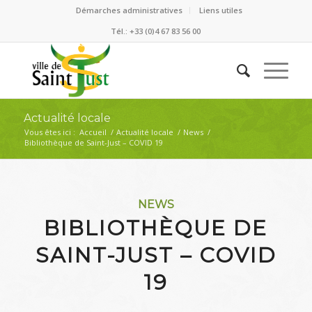
Démarches administratives
Liens utiles
Tél.: +33 (0)4 67 83 56 00
Actualité locale
Vous êtes ici :
Accueil
/
Actualité locale
/
News
/
Bibliothèque de Saint-Just – COVID 19
NEWS
BIBLIOTHÈQUE DE
SAINT-JUST – COVID
19