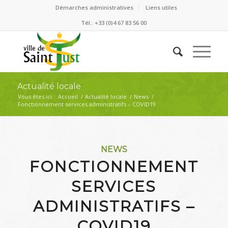
Démarches administratives
Liens utiles
Tél.: +33 (0)4 67 83 56 00
Actualité locale
Vous êtes ici :
Accueil
/
Actualité locale
/
News
/
Fonctionnement services administratifs – COVID19
NEWS
FONCTIONNEMENT
SERVICES
ADMINISTRATIFS –
COVID19