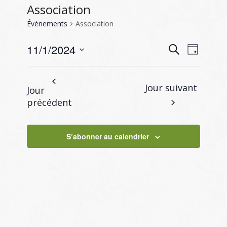
Association
Évènements
Association
Recherc
Naviga
11/1/2024
Recherche
Jour
de
et
Sélectionnez
vues
navigati
une
Évène
Jour suivant
Jour
de
date.
précédent
vues
Évènem
S’abonner au calendrier