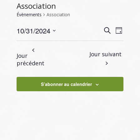
Association
Évènements
Association
Recherc
Naviga
10/31/2024
Recherche
Jour
de
et
Sélectionnez
vues
navigati
une
Évène
Jour suivant
Jour
de
date.
précédent
vues
Évènem
S’abonner au calendrier