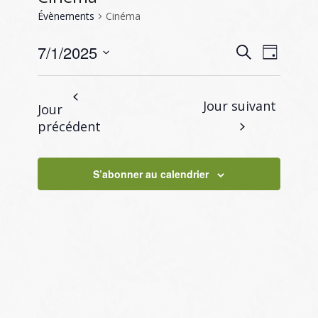
Évènements
Cinéma
Recherc
Naviga
7/1/2025
Recherche
Jour
de
et
Sélectionnez
vues
navigati
une
Évène
Jour suivant
Jour
de
date.
précédent
vues
Évènem
S’abonner au calendrier