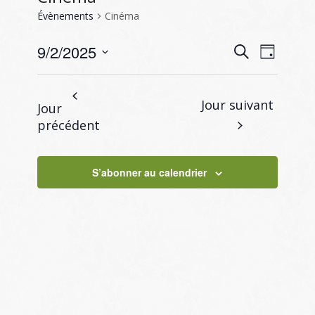
Évènements
Cinéma
Recherc
Naviga
9/2/2025
Recherche
Jour
de
et
Sélectionnez
vues
navigati
une
Évène
Jour suivant
Jour
de
date.
précédent
vues
Évènem
S’abonner au calendrier