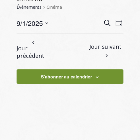
Évènements
Cinéma
Recherc
Naviga
9/1/2025
Recherche
Jour
de
et
Sélectionnez
vues
navigati
une
Évène
Jour suivant
Jour
de
date.
précédent
vues
Évènem
S’abonner au calendrier