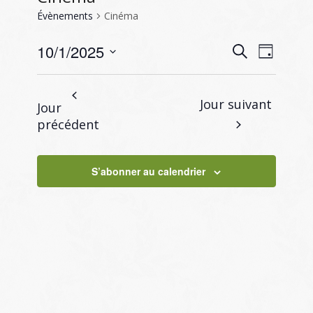
Évènements
Cinéma
Recherc
Naviga
10/1/2025
Recherche
Jour
de
et
Sélectionnez
vues
navigati
une
Évène
Jour suivant
Jour
de
date.
précédent
vues
Évènem
S’abonner au calendrier