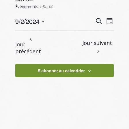
Évènements
Santé
Recherc
Naviga
9/2/2024
Recherche
Jour
de
et
Sélectionnez
vues
navigati
une
Évène
Jour suivant
Jour
de
date.
précédent
vues
Évènem
S’abonner au calendrier