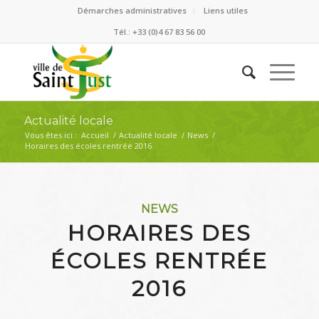
Démarches administratives
Liens utiles
Tél.: +33 (0)4 67 83 56 00
Actualité locale
Vous êtes ici :
Accueil
/
Actualité locale
/
News
/
Horaires des écoles rentrée 2016
NEWS
HORAIRES DES
ÉCOLES RENTRÉE
2016