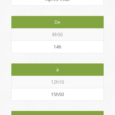
De
8h50
14h
à
12h10
15h50