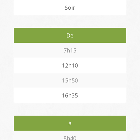
Soir
De
7h15
12h10
15h50
16h35
à
8h40