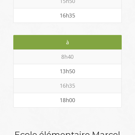
15h50
16h35
à
8h40
13h50
16h35
18h00
Ecole élémentaire Marcel