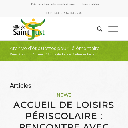
Démarches administratives
Liens utiles
Tél.: +33 (0)4 67 83 56 00
Archive d’étiquettes pour : élémentaire
Vous êtes ici :
Accueil
/
Actualité locale
/
élémentaire
Articles
NEWS
ACCUEIL DE LOISIRS
PÉRISCOLAIRE :
RENCONTRE AVEC