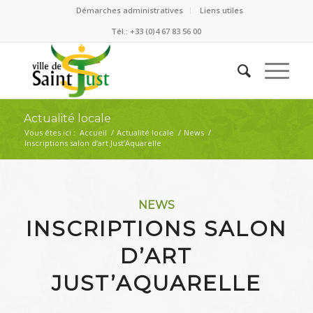
Démarches administratives
Liens utiles
Tél.: +33 (0)4 67 83 56 00
Actualité locale
Vous êtes ici :
Accueil
/
Actualité locale
/
News
/
Inscriptions salon d’art Just’Aquarelle
NEWS
INSCRIPTIONS SALON
D’ART
JUST’AQUARELLE