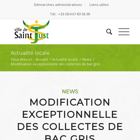
Démarches administratives
Liens utiles
Tél.: +33 (0)4 67 83 56 00
Actualité locale
Vous êtes ici :
Accueil
/
Actualité locale
/
News
/
Modification exceptionnelle des collectes de bac gris
NEWS
MODIFICATION
EXCEPTIONNELLE
DES COLLECTES DE
BAC GRIS