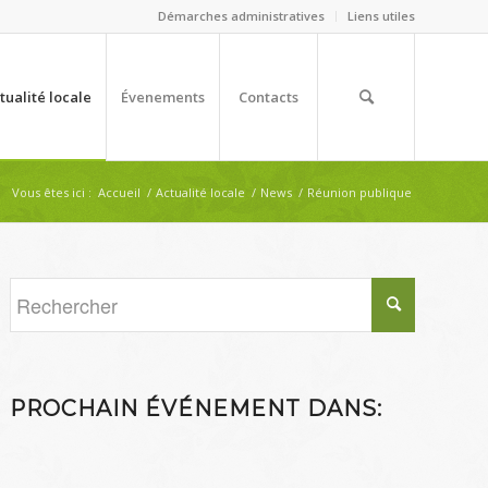
Démarches administratives
Liens utiles
tualité locale
Évenements
Contacts
Vous êtes ici :
Accueil
/
Actualité locale
/
News
/
Réunion publique
PROCHAIN ÉVÉNEMENT DANS: