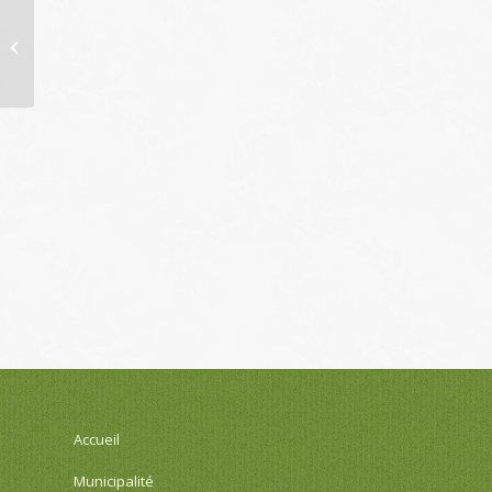
Avis d’enquête
publique :
aménagement de la
RD24
Accueil
Municipalité