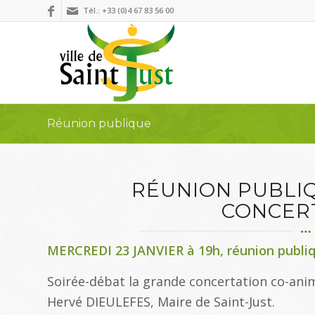
Tél.: +33 (0)4 67 83 56 00
Réunion publique
RÉUNION PUBLI
CONCER
MERCREDI 23 JANVIER à 19h, réunion publiq
Soirée-débat la grande concertation co-ani
Hervé DIEULEFES, Maire de Saint-Just.