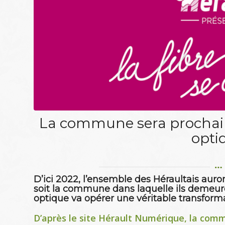
La commune sera prochaine
opti
D’ici 2022, l’ensemble des Héraultais auro
soit la commune dans laquelle ils demeuren
optique va opérer une véritable transforma
D’après le site Hérault Numérique, la comm