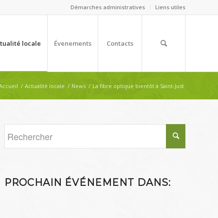
Démarches administratives
Liens utiles
tualité locale
Évenements
Contacts
Accueil
/
Actualité locale
/
News
/
La fibre optique bientôt à Saint-Just
PROCHAIN ÉVÉNEMENT DANS: