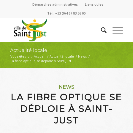
Démarches administratives
Liens utiles
Tél.: +33 (0)4 67 83 56 00
Actualité locale
Vous êtes ici :
Accueil
/
Actualité locale
/
News
/
La fibre optique se déploie à Saint-Just
NEWS
LA FIBRE OPTIQUE SE
DÉPLOIE À SAINT-
JUST