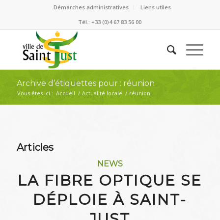
Démarches administratives
Liens utiles
Tél.: +33 (0)4 67 83 56 00
Archive d’étiquettes pour : réunion
Vous êtes ici :
Accueil
/
Actualité locale
/
réunion
Articles
NEWS
LA FIBRE OPTIQUE SE
DÉPLOIE À SAINT-
JUST