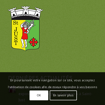
DERNIÈRES ACTUALITÉS
En poursuivant votre navigation sur ce site, vous acceptez
l'utilisation de cookies afin de mieux répondre à vos besoins
Hall culturel de la mairie : Patrick Demuth
expose ses paysages « d’ailleurs » à Saint-
OK
En savoir plus
Just