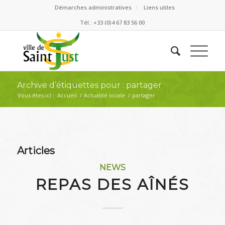
Démarches administratives
Liens utiles
Tél.: +33 (0)4 67 83 56 00
Archive d’étiquettes pour : partager
Vous êtes ici :
Accueil
/
Actualité locale
/
partager
Articles
NEWS
REPAS DES AÎNÉS