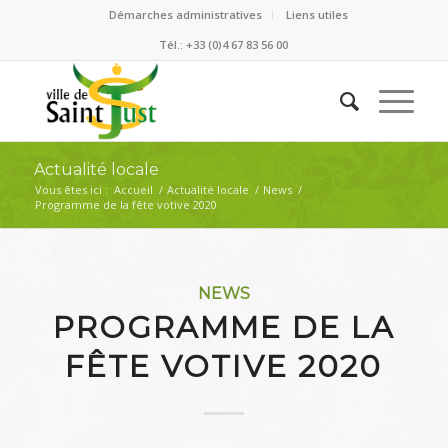
Démarches administratives
Liens utiles
Tél.: +33 (0)4 67 83 56 00
Actualité locale
Vous êtes ici :
Accueil
/
Actualité locale
/
News
/
Programme de la fête votive 2020
dit :
NEWS
PROGRAMME DE LA
FÊTE VOTIVE 2020