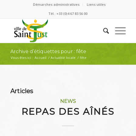
Démarches administratives
Liens utiles
Tél.: +33 (0)4 67 83 56 00
Archive d’étiquettes pour : fête
Vous êtes ici :
Accueil
/
Actualité locale
/
fête
Articles
NEWS
REPAS DES AÎNÉS