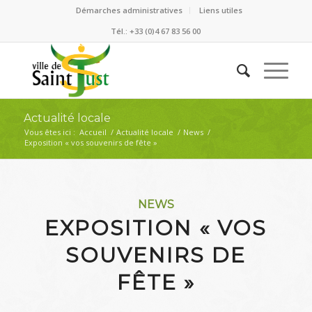
Démarches administratives
Liens utiles
Tél.: +33 (0)4 67 83 56 00
Actualité locale
Vous êtes ici :
Accueil
/
Actualité locale
/
News
/
Exposition « vos souvenirs de fête »
NEWS
EXPOSITION « VOS
SOUVENIRS DE
FÊTE »