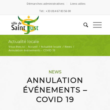
Démarches administratives
Liens utiles
Tél.: +33 (0)4 67 83 56 00
Actualité locale
Vous êtes ici :
Accueil
/
Actualité locale
/
News
/
Annulation événements – COVID 19
NEWS
ANNULATION
ÉVÉNEMENTS –
COVID 19