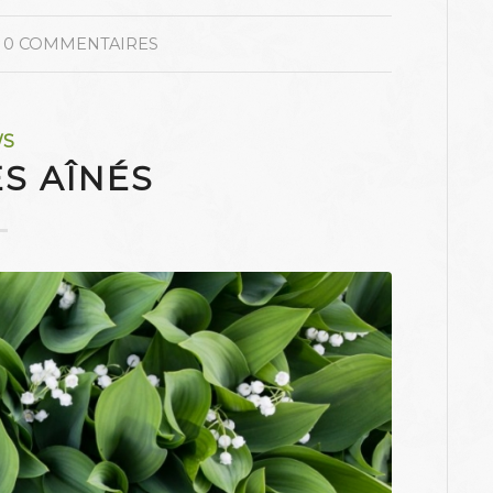
0 COMMENTAIRES
WS
S AÎNÉS