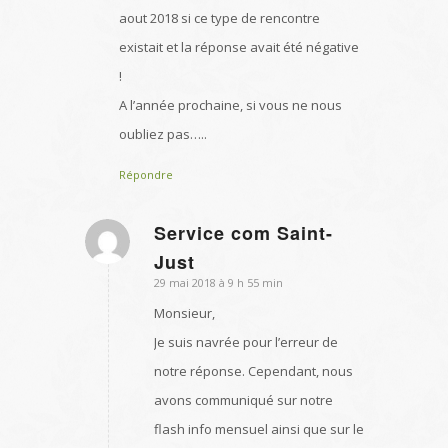
aout 2018 si ce type de rencontre
existait et la réponse avait été négative
!
A l’année prochaine, si vous ne nous
oubliez pas…..
Répondre
Service com Saint-
dit
Just
:
29 mai 2018 à 9 h 55 min
Monsieur,
Je suis navrée pour l’erreur de
notre réponse. Cependant, nous
avons communiqué sur notre
flash info mensuel ainsi que sur le