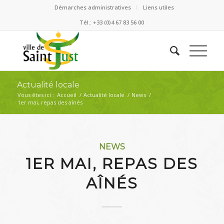
Démarches administratives
Liens utiles
Tél.: +33 (0)4 67 83 56 00
Actualité locale
Vous êtes ici :
Accueil
/
Actualité locale
/
News
/
1er mai, repas des aînés
NEWS
1ER MAI, REPAS DES
AÎNÉS