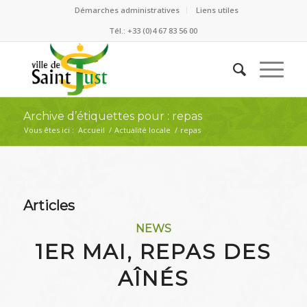
Démarches administratives
Liens utiles
Tél.: +33 (0)4 67 83 56 00
Archive d’étiquettes pour : repas
Vous êtes ici :
Accueil
/
Actualité locale
/
repas
Articles
NEWS
1ER MAI, REPAS DES
AÎNÉS