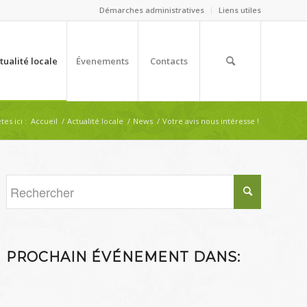
Démarches administratives
Liens utiles
tualité locale
Évenements
Contacts
tes ici :
Accueil
/
Actualité locale
/
News
/
Votre avis nous intéresse !
PROCHAIN ÉVÉNEMENT DANS: