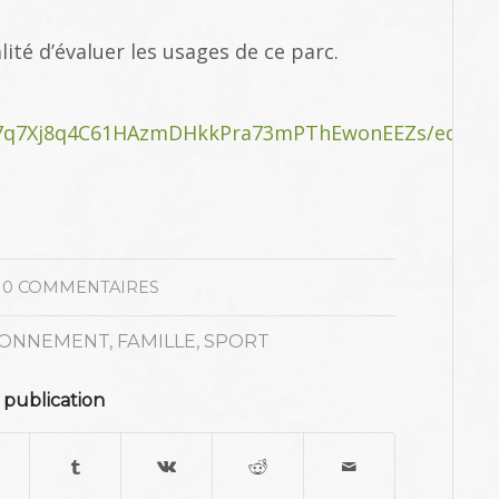
ité d’évaluer les usages de ce parc.
at7q7Xj8q4C61HAzmDHkkPra73mPThEwonEEZs/edit
0 COMMENTAIRES
RONNEMENT
,
FAMILLE
,
SPORT
 publication