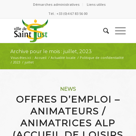
Démarches administratives
Liens utiles
Tél.: +33 (0)4 67 83 56 00
Archive pour le mois : juillet, 2023
Vous êtes ici :
Accueil
/
Actualité locale
/
Politique de confidentialité
/
2023
/
juillet
NEWS
OFFRES D’EMPLOI –
ANIMATEURS /
ANIMATRICES ALP
(ACCUEIL DE LOISIRS