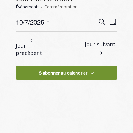
Évènements
Commémoration
Recherc
Naviga
10/7/2025
Recherche
Jour
de
et
Sélectionnez
vues
navigati
une
Évène
Jour suivant
Jour
de
date.
précédent
vues
Évènem
S’abonner au calendrier