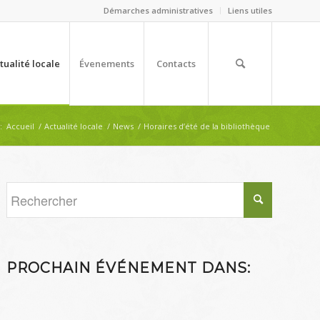
Démarches administratives
Liens utiles
tualité locale
Évenements
Contacts
:
Accueil
/
Actualité locale
/
News
/
Horaires d’été de la bibliothèque
PROCHAIN ÉVÉNEMENT DANS: