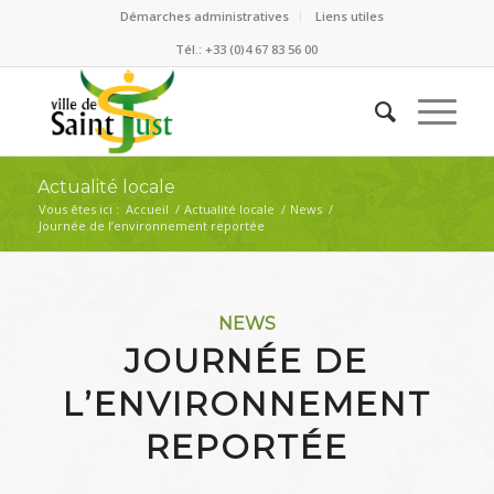
Démarches administratives
Liens utiles
Tél.: +33 (0)4 67 83 56 00
Actualité locale
Vous êtes ici :
Accueil
/
Actualité locale
/
News
/
Journée de l’environnement reportée
NEWS
JOURNÉE DE
L’ENVIRONNEMENT
REPORTÉE