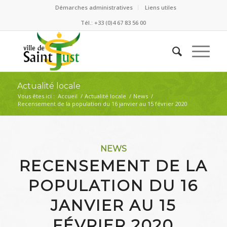
Démarches administratives
Liens utiles
Tél.: +33 (0)4 67 83 56 00
Actualité locale
Vous êtes ici :
Accueil
/
Actualité locale
/
News
/
Recensement de la population du 16 janvier au 15 février 2020
NEWS
RECENSEMENT DE LA
POPULATION DU 16
JANVIER AU 15
FÉVRIER 2020