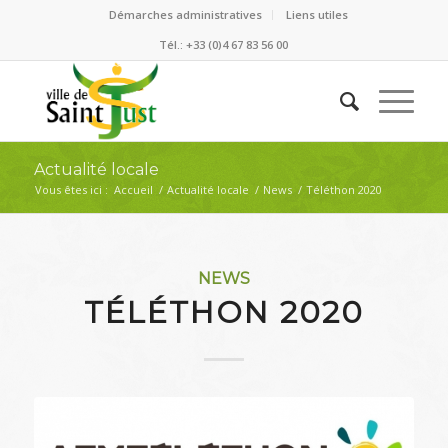
Démarches administratives
Liens utiles
Tél.: +33 (0)4 67 83 56 00
Actualité locale
Vous êtes ici :
Accueil
/
Actualité locale
/
News
/
Téléthon 2020
NEWS
TÉLÉTHON 2020