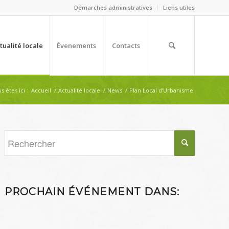
Démarches administratives
Liens utiles
tualité locale
Évenements
Contacts
s êtes ici :
Accueil
/
Actualité locale
/
News
/
Plan Local d’Urbanisme
PROCHAIN ÉVÉNEMENT DANS: